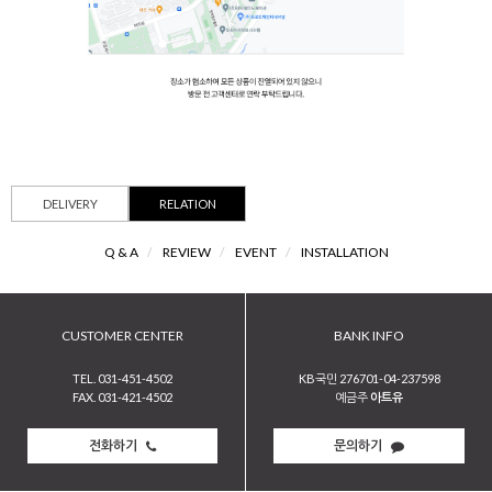
DELIVERY
RELATION
Q & A
/
REVIEW
/
EVENT
/
INSTALLATION
CUSTOMER CENTER
BANK INFO
TEL. 031-451-4502
KB국민 276701-04-237598
FAX. 031-421-4502
예금주
아트유
전화하기
문의하기