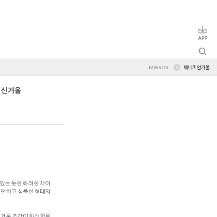
MIRROR
베네치안거울
 전신거울
있는 듯한 화려한 샤이
모던하고 심플한 형태의
 거울 조각이 화려함을