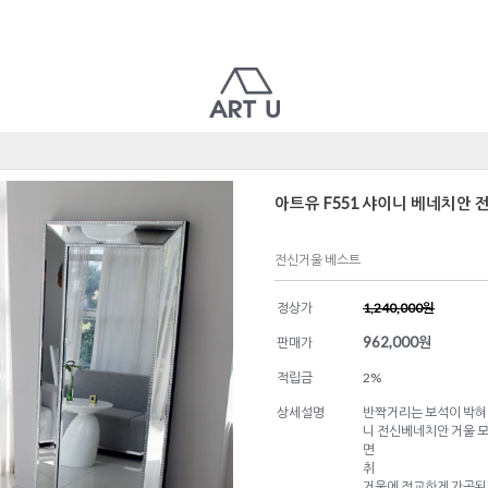
아트유 F551 샤이니 베네치안
전신거울 베스트
정상가
1,240,000원
962,000
원
판매가
적립금
2%
상세설명
반짝거리는 보석이 박혀
니 전신베네치안 거울 
면
취
거울에 정교하게 가공된