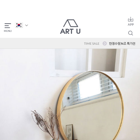
TIME SALE
한정수량,N조 특가전