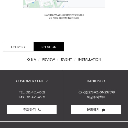
DELIVERY
RELATION
Q & A
/
REVIEW
/
EVENT
/
INSTALLATION
CUSTOMER CENTER
BANK INFO
TEL. 031-451-4502
KB국민 276701-04-237598
FAX. 031-421-4502
예금주
아트유
전화하기
문의하기