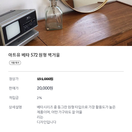
아트유 베타 572 원형 벽거울
정상가
151,000원
20,000
원
판매가
적립금
2%
상세설명
베타시리즈 중 동그란 원형 타입으로 가장 활용도가 높은
제품이며, 어떤 가구와도 잘 어울
리는
디자인입니다