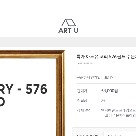
특가 아트유 코리 576 골드 주
꾸준하게 인기있는 프레임
54,000
원
판매가
적립금
2%
상세설명
엔틱한 골드 프레임으로
는 코리 주문제작프레