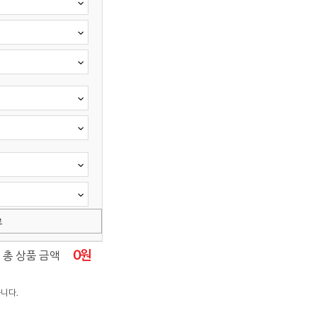
료
0
원
총 상품 금액
니다.