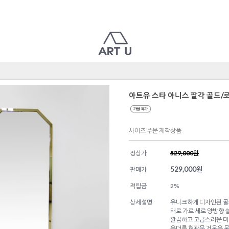
아트유 스타 아니스 팔각 골드
사이즈 주문 제작상품
정상가
529,000원
529,000
원
판매가
적립금
2%
상세설명
유니크하게 디자인된 골
태로 가로 세로 양방향 
깔끔하고 고급스러운 미
우더룸 현관문 거울은 물