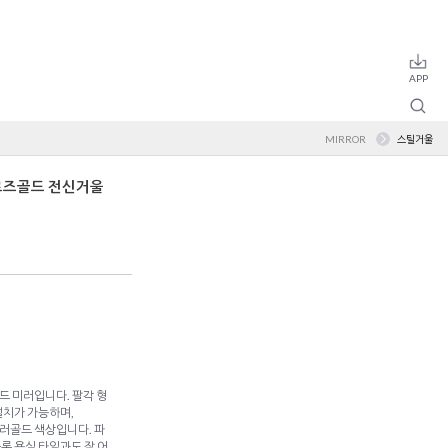
MIRROR
스틸거울
/로즈골드 전신거울
드 미러입니다. 팔각 형
설치가 가능하며,
러골드 색상입니다. 파
론 욕실 타일과도 잘 어