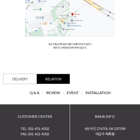
DELIVERY
RELATION
Q & A
/
REVIEW
/
EVENT
/
INSTALLATION
CUSTOMER CENTER
BANK INFO
TEL. 031-451-4502
KB국민 276701-04-237598
FAX. 031-421-4502
예금주
아트유