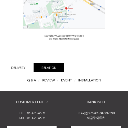
DELIVERY
RELATION
Q & A
/
REVIEW
/
EVENT
/
INSTALLATION
CUSTOMER CENTER
BANK INFO
TEL. 031-451-4502
KB국민 276701-04-237598
FAX. 031-421-4502
예금주
아트유