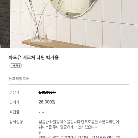
아트유 베르체 타원 벽거울
논프레임 미러
정상가
140,000원
28,000
원
판매가
적립금
2%
상세설명
심플한 타원형의 거울입니다 단조로움을 바깥쪽라인에
웨이브를 주어 깔끔하게 보안시켰습니다
튀
지않아 다양한 분위기에 잘 매치됩니다 용도와 인테리어