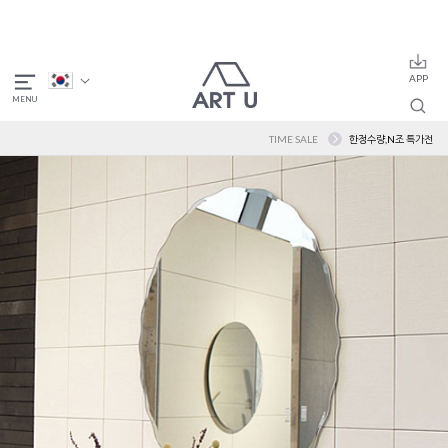
TIME SALE
한정수량,N조 특가전