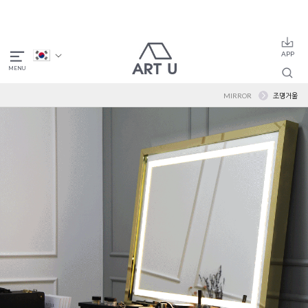
MIRROR
조명거울