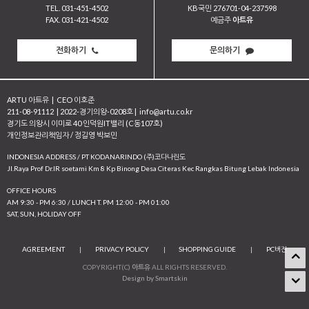
TEL. 031-451-4502
KB국민 276701-04-237598
FAX. 031-421-4502
예금주
아트유
전화하기
문의하기
ARTU 아트유
|
CEO 이호준
211-08-91112
|
2022-경기의왕-0208호
|
info@artu.co.kr
경기도 의왕시 이미로 40 인덕원IT밸리 (C동107호)
개인정보관리책임자 / 정길영 박보민
INDONESIA ADDRESS / PT KODANARINDO (주)코다나린도
JI.Raya Prof Dr.IR soetami Km 8 Kp Binong Desa Citeras Kec Rangkas Bitung Lebak Indonesia
OFFICE HOURS
AM 9:30 - PM 6:30 / LUNCH T. PM 12:00 - PM 01:00
SAT, SUN, HOLIDAY OFF
AGREEMENT
|
PRIVACY POLICY
|
SHOPPING GUIDE
|
PC버전
COPYRIGHT(C)
아트유
ALL RIGHTS RESERVED.