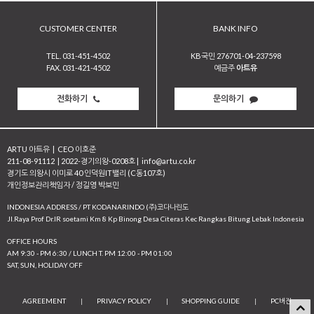
CUSTOMER CENTER
BANK INFO
TEL. 031-451-4502
KB국민 276701-04-237598
FAX. 031-421-4502
예금주
아트유
전화하기
문의하기
ARTU 아트유
|
CEO 이호준
211-08-91112
|
2022-경기의왕-0208호
|
info@artu.co.kr
경기도 의왕시 이미로 40 인덕원IT밸리 (C동107호)
개인정보관리책임자 / 정길영 박보민
INDONESIA ADDRESS / PT KODANARINDO (주)코다나린도
JI.Raya Prof Dr.IR soetami Km 8 Kp Binong Desa Citeras Kec Rangkas Bitung Lebak Indonesia
OFFICE HOURS
AM 9:30 - PM 6:30 / LUNCH T. PM 12:00 - PM 01:00
SAT, SUN, HOLIDAY OFF
AGREEMENT
|
PRIVACY POLICY
|
SHOPPING GUIDE
|
PC버전