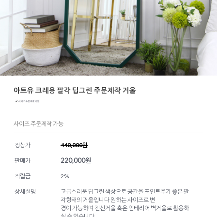
아트유 크레용 팔각 딥그린 주문제작 거울
사이즈 주문제작 가능
정상가
440,000원
220,000
원
판매가
적립금
2%
상세설명
고급스러운 딥그린 색상으로 공간을 포인트주기 좋은 팔
각형태의 거울입니다 원하는 사이즈로 변
경이 가능하며 전신거울 혹은 인테리어 벽거울로 활용하
실 수 있습니다.