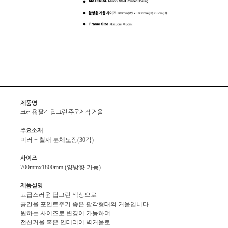
제품명
크레용 팔각 딥그린 주문제작 거울
주요소재
미러 + 철재 분체도장(30각)
사이즈
700mmx1800mm (양방향 가능)
제품설명
고급스러운 딥그린 색상으로
공간을 포인트주기 좋은 팔각형태의 거울입니다
원하는 사이즈로 변경이 가능하며
전신거울 혹은 인테리어 벽거울로