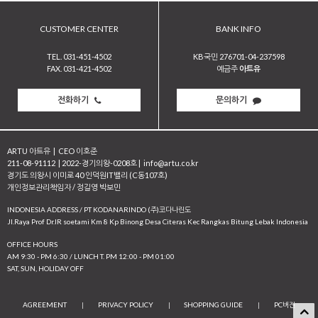
CUSTOMER CENTER
BANK INFO
TEL. 031-451-4502
KB국민 276701-04-237598
FAX. 031-421-4502
예금주
아트유
전화하기
문의하기
ARTU 아트유
|
CEO 이호준
211-08-91112
|
2022-경기의왕-0208호
|
info@artu.co.kr
경기도 의왕시 이미로 40 인덕원IT밸리 (C동107호)
개인정보관리책임자 / 정길영 박보민
INDONESIA ADDRESS / PT KODANARINDO (주)코다나린도
JI.Raya Prof Dr.IR soetami Km 8 Kp Binong Desa Citeras Kec Rangkas Bitung Lebak Indonesia
OFFICE HOURS
AM 9:30 - PM 6:30 / LUNCH T. PM 12:00 - PM 01:00
SAT, SUN, HOLIDAY OFF
AGREEMENT
|
PRIVACY POLICY
|
SHOPPING GUIDE
|
PC버전