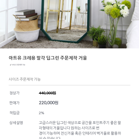
아트유 크레용 팔각 딥그린 주문제작 거울
사이즈 주문제작 가능
정상가
440,000원
220,000
원
판매가
적립금
2%
상세설명
고급스러운 딥그린 색상으로 공간을 포인트주기 좋은 팔
각형태의 거울입니다 원하는 사이즈로 변
경이 가능하며 전신거울 혹은 인테리어 벽거울로 활용하
실 수 있습니다.