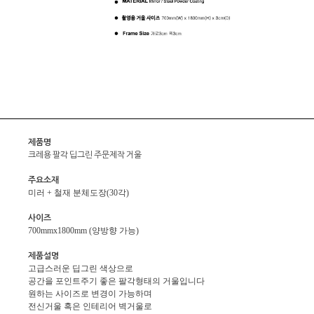
제품명
크레용 팔각 딥그린 주문제작 거울
주요소재
미러 + 철재 분체도장(30각)
사이즈
700mmx1800mm (양방향 가능)
제품설명
고급스러운 딥그린 색상으로
공간을 포인트주기 좋은 팔각형태의 거울입니다
원하는 사이즈로 변경이 가능하며
전신거울 혹은 인테리어 벽거울로