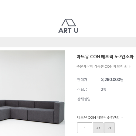
아트유 CON 패브릭 6-7인소파
주문제작이 가능한 CON 패브릭 소파
3,280,000
원
판매가
적립금
2%
상세설명
아트유 CON 패브릭 6-7인소파
+1
-1