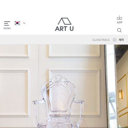
GLASS TABLE
체어