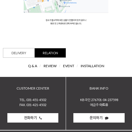
DELIVERY
RELATION
Q & A
/
REVIEW
/
EVENT
/
INSTALLATION
CUSTOMER CENTER
BANK INFO
TEL. 031-451-4502
KB국민 276701-04-237598
FAX. 031-421-4502
예금주
아트유
전화하기
문의하기