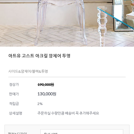
아트유 고스트 아크릴 암체어 투명
사이드&암체어/블랙&투명
정상가
190,000원
130,000
원
판매가
적립금
2%
상세설명
주문하실 수량만큼 배송비 꼭 추가해주세요