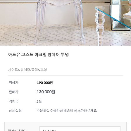
아트유 고스트 아크릴 암체어 투명
사이드&암체어/블랙&투명
정상가
190,000원
130,000
원
판매가
적립금
2%
상세설명
주문하실 수량만큼 배송비 꼭 추가해주세요