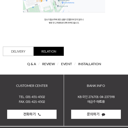
DELIVERY
RELATION
Q & A
/
REVIEW
/
EVENT
/
INSTALLATION
CUSTOMER CENTER
BANK INFO
TEL. 031-451-4502
KB국민 276701-04-237598
FAX. 031-421-4502
예금주
아트유
전화하기
문의하기