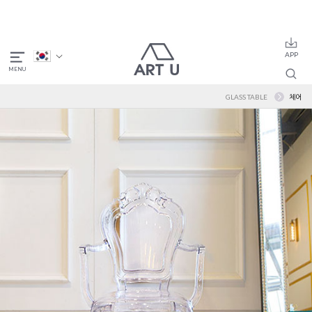
GLASS TABLE
체어