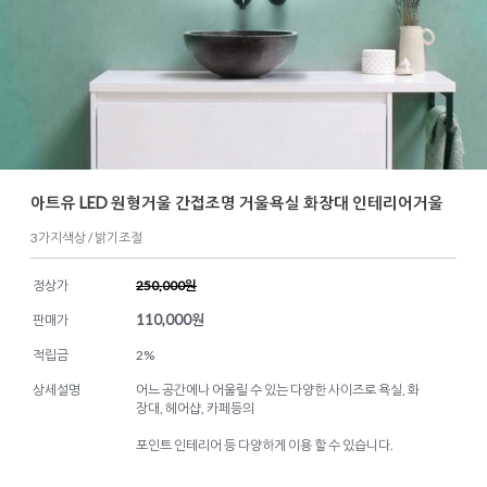
아트유 LED 원형거울 간접조명 거울욕실 화장대 인테리어거울
3가지색상 / 밝기조절
정상가
250,000원
110,000
원
판매가
적립금
2%
상세설명
어느 공간에나 어울릴 수 있는 다양한 사이즈로 욕실, 화
장대, 헤어샵, 카페등의
포인트 인테리어 등 다양하게 이용 할 수 있습니다.