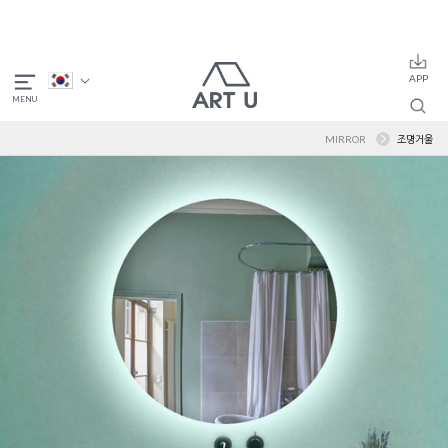
MIRROR
조명거울