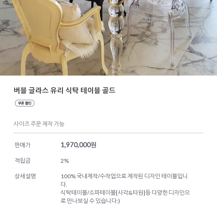
버블 글라스 유리 식탁 테이블 골드
사이즈 주문 제작 가능
1,970,000
원
판매가
적립금
2%
상세설명
100% 국내제작/수작업으로 제작된 디자인 테이블입니
다.
식탁테이블/소파테이블[사각&타원]등 다양한 디자인으
로 만나보실 수 있습니다:)