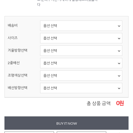
다
배송비
사이즈
거울방향선택
2중배선
조명색상선택
배선방향선택
0
원
총 상품 금액
BUY IT NOW