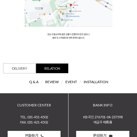
DELIVERY
RELATION
Q & A
/
REVIEW
/
EVENT
/
INSTALLATION
CUSTOMER CENTER
BANK INFO
TEL. 031-451-4502
KB국민 276701-04-237598
FAX. 031-421-4502
예금주
아트유
전화하기
문의하기