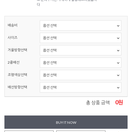
다
배송비
사이즈
거울방향선택
2중배선
조명색상선택
배선방향선택
0
원
총 상품 금액
BUY IT NOW