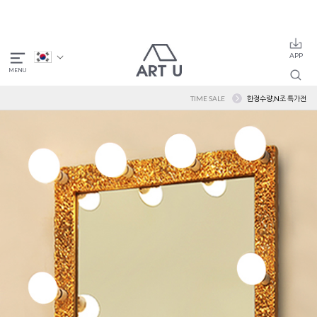
TIME SALE
한정수량,N조 특가전