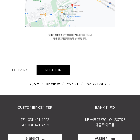
DELIVERY
RELATION
Q & A
/
REVIEW
/
EVENT
/
INSTALLATION
CUSTOMER CENTER
BANK INFO
TEL. 031-451-4502
KB국민 276701-04-237598
FAX. 031-421-4502
예금주
아트유
전화하기
문의하기