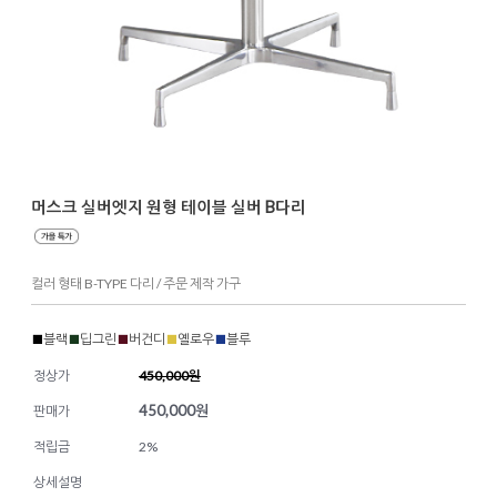
머스크 실버엣지 원형 테이블 실버 B다리
컬러 형태 B-TYPE 다리 / 주문 제작 가구
■
블랙
■
딥그린
■
버건디
■
옐로우
■
블루
정상가
450,000원
450,000
원
판매가
적립금
2%
상세설명