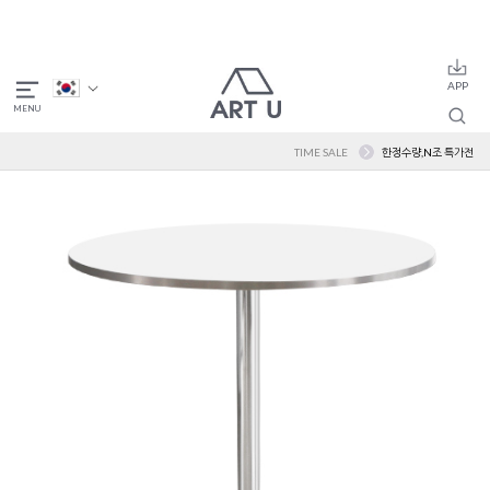
TIME SALE
한정수량,N조 특가전