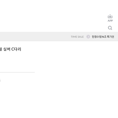
TIME SALE
한정수량,N조 특가전
블 실버 C다리
루