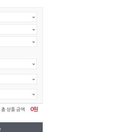
0
원
총 상품 금액
W