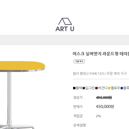
머스크 실버엣지 라운드형 테이
컬러 형태 C-TYPE 다리 / 주문 제작 가구
■
블랙
■
딥그린
■
버건디
■
옐로우
■
블
정상가
450,000원
450,000
원
판매가
적립금
2%
상세설명