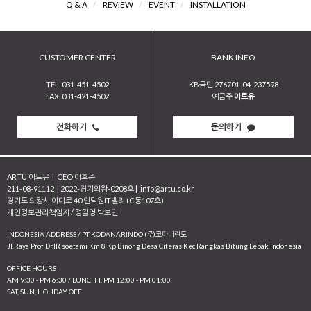
Q & A
/
REVIEW
/
EVENT
/
INSTALLATION
CUSTOMER CENTER
BANK INFO
TEL. 031-451-4502
KB국민 276701-04-237598
FAX. 031-421-4502
예금주
아트유
전화하기
문의하기
ARTU 아트유
|
CEO 이호준
211-08-91112
|
2022-경기의왕-0208호
|
info@artu.co.kr
경기도 의왕시 이미로 40 인덕원IT밸리 (C동107호)
개인정보관리책임자 / 정길영 박보민
INDONESIA ADDRESS / PT KODANARINDO (주)코다나린도
JI.Raya Prof Dr.IR soetami Km 8 Kp Binong Desa Citeras Kec Rangkas Bitung Lebak Indonesia
OFFICE HOURS
AM 9:30 - PM 6:30 / LUNCH T. PM 12:00 - PM 01:00
SAT, SUN, HOLIDAY OFF