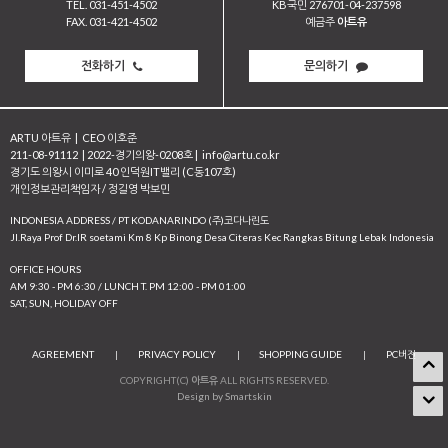
TEL. 031-451-4502
KB국민 276701-04-237598
FAX. 031-421-4502
예금주
아트유
전화하기
문의하기
ARTU 아트유
|
CEO 이호준
211-08-91112
|
2022-경기의왕-0208호
|
info@artu.co.kr
경기도 의왕시 이미로 40 인덕원IT밸리 (C동107호)
개인정보관리책임자 / 정길영 박보민
INDONESIA ADDRESS / PT KODANARINDO (주)코다나린도
JI.Raya Prof Dr.IR soetami Km 8 Kp Binong Desa Citeras Kec Rangkas Bitung Lebak Indonesia
OFFICE HOURS
AM 9:30 - PM 6:30 / LUNCH T. PM 12:00 - PM 01:00
SAT, SUN, HOLIDAY OFF
AGREEMENT
|
PRIVACY POLICY
|
SHOPPING GUIDE
|
PC버전
COPYRIGHT(C)
아트유
ALL RIGHTS RESERVED.