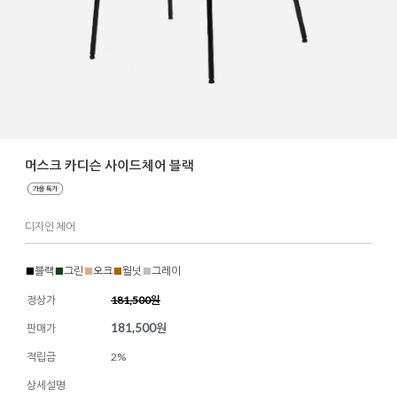
머스크 카디슨 사이드체어 블랙
디자인 체어
■
블랙
■
그린
■
오크
■
월넛
■
그레이
정상가
181,500원
181,500
원
판매가
적립금
2%
상세설명