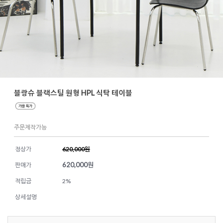
블랑슈 블랙스틸 원형 HPL 식탁 테이블
주문제작가능
정상가
620,000원
620,000
원
판매가
적립금
2%
상세설명