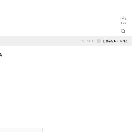
TIME SALE
한정수량,N조 특가전
A