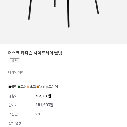
머스크 카디슨 사이드체어 월넛
디자인 체어
■
블랙
■
그린
■
오크
■
월넛
■
그레이
정상가
181,500원
181,500
원
판매가
적립금
2%
상세설명