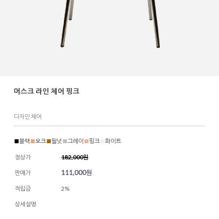
머스크 라인 체어 핑크
디자인 체어
■
블랙
■
오크
■
월넛
■
그레이
■
핑크
■
화이트
정상가
182,000원
111,000
원
판매가
적립금
2%
상세설명