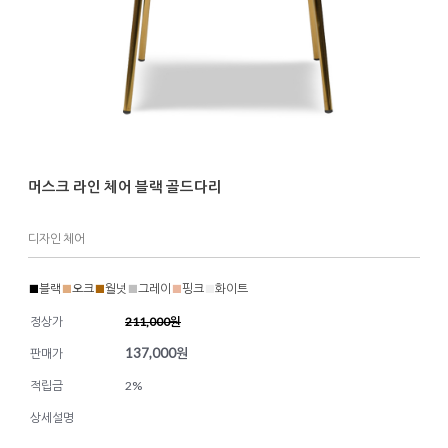
머스크 라인 체어 블랙 골드다리
디자인 체어
■
블랙
■
오크
■
월넛
■
그레이
■
핑크
■
화이트
정상가
211,000원
137,000
원
판매가
적립금
2%
상세설명