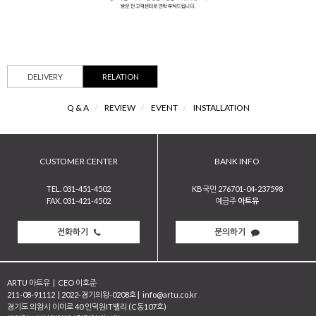
DELIVERY
RELATION
Q & A
/
REVIEW
/
EVENT
/
INSTALLATION
CUSTOMER CENTER
BANK INFO
TEL. 031-451-4502
KB국민 276701-04-237598
FAX. 031-421-4502
예금주
아트유
전화하기
문의하기
ARTU 아트유
|
CEO 이호준
211-08-91112
|
2022-경기의왕-0208호
|
info@artu.co.kr
경기도 의왕시 이미로 40 인덕원IT밸리 (C동107호)