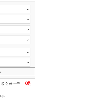
료
0
원
총 상품 금액
니다.