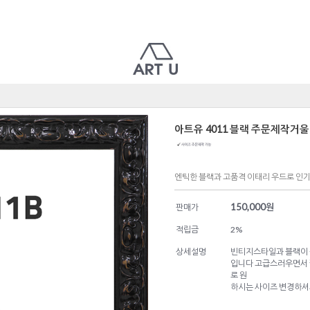
아트유 4011 블랙 주문제작거울
엔틱한 블랙과 고품격 이태리 우드로 인기
150,000
원
판매가
적립금
2%
상세설명
빈티지스타일과 블랙이 
입니다 고급스러우면서 깔
로 원
하시는 사이즈 변경하