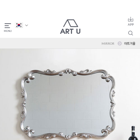
MIRROR
아트거울