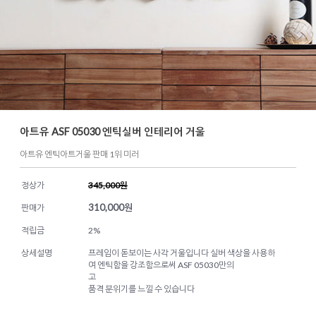
아트유 ASF 05030 엔틱실버 인테리어 거울
아트유 엔틱아트거울 판매 1위 미러
정상가
345,000원
310,000
원
판매가
적립금
2%
상세설명
프레임이 돋보이는 사각 거울입니다 실버 색상을 사용하
여 엔틱함을 강조함으로써 ASF 05030만의
고
품격 분위기를 느낄 수 있습니다