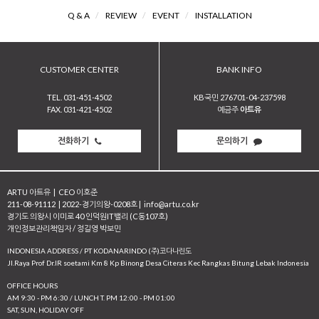
Q & A
/
REVIEW
/
EVENT
/
INSTALLATION
CUSTOMER CENTER
BANK INFO
TEL. 031-451-4502
KB국민 276701-04-237598
FAX. 031-421-4502
예금주
아트유
전화하기
문의하기
ARTU 아트유
|
CEO 이호준
211-08-91112
|
2022-경기의왕-0208호
|
info@artu.co.kr
경기도 의왕시 이미로 40 인덕원IT밸리 (C동107호)
개인정보관리책임자 / 정길영 박보민
INDONESIA ADDRESS / PT KODANARINDO (주)코다나린도
JI.Raya Prof Dr.IR soetami Km 8 Kp Binong Desa Citeras Kec Rangkas Bitung Lebak Indonesia
OFFICE HOURS
AM 9:30 - PM 6:30 / LUNCH T. PM 12:00 - PM 01:00
SAT, SUN, HOLIDAY OFF