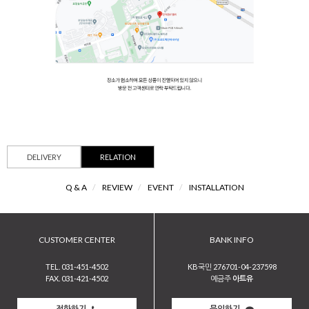
DELIVERY
RELATION
Q & A
/
REVIEW
/
EVENT
/
INSTALLATION
CUSTOMER CENTER
BANK INFO
TEL. 031-451-4502
KB국민 276701-04-237598
FAX. 031-421-4502
예금주
아트유
전화하기
문의하기