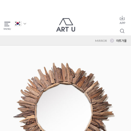
MIRROR
아트거울