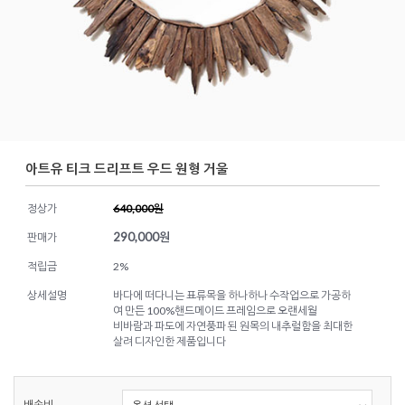
아트유 티크 드리프트 우드 원형 거울
정상가
640,000원
290,000
원
판매가
적립금
2%
상세설명
바다에 떠다니는 표류목을 하나하나 수작업으로 가공하
여 만든 100%핸드메이드 프레임으로 오랜세월
비바람과 파도에 자연풍파 된 원목의 내추럴함을 최대한
살려 디자인한 제품입니다
배송비