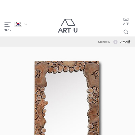
MIRROR
아트거울