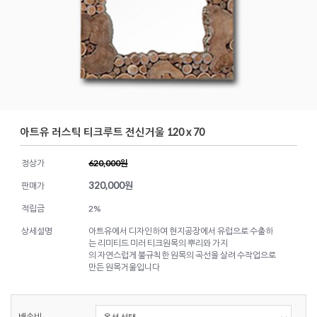
아트유 러스틱 티크루트 전신거울 120 x 70
정상가
620,000원
320,000
원
판매가
적립금
2%
상세설명
아트유에서 디자인하여 현지공장에서 유럽으로 수출하
는 리미티드 미러 티크원목의 뿌리와 가지
의 자연스럽게 불규칙한 원목의 곡선을 살려 수작업으로
만든 원목거울입니다
배송비