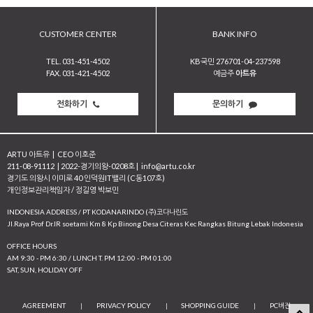
CUSTOMER CENTER
BANK INFO
TEL. 031-451-4502
KB국민 276701-04-237598
FAX. 031-421-4502
예금주
아트유
전화하기
문의하기
ARTU 아트유
|
CEO 이호준
211-08-91112
|
2022-경기의왕-0208호
|
info@artu.co.kr
경기도 의왕시 이미로 40 인덕원IT밸리 (C동107호)
개인정보관리책임자 / 정길영 박보민
INDONESIA ADDRESS / PT KODANARINDO (주)코다나린도
JI.Raya Prof Dr.IR soetami Km 8 Kp Binong Desa Citeras Kec Rangkas Bitung Lebak Indonesia
OFFICE HOURS
AM 9:30 - PM 6:30 / LUNCH T. PM 12:00 - PM 01:00
SAT, SUN, HOLIDAY OFF
AGREEMENT
|
PRIVACY POLICY
|
SHOPPING GUIDE
|
PC버전