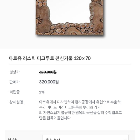
아트유 러스틱 티크루트 전신거울 120 x 70
정상가
620,000원
320,000
원
판매가
적립금
2%
상세설명
아트유에서 디자인하여 현지공장에서 유럽으로 수출하
는 리미티드 미러 티크원목의 뿌리와 가지
의 자연스럽게 불규칙한 원목의 곡선을 살려 수작업으로
만든 원목거울입니다
배송비