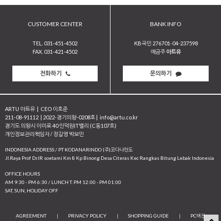
CUSTOMER CENTER
BANK INFO
TEL. 031-451-4502
KB국민 276701-04-237598
FAX. 031-421-4502
예금주
아트유
전화하기
문의하기
ARTU 아트유
|
CEO 이호준
211-08-91112
|
2022-경기의왕-0208호
|
info@artu.co.kr
경기도 의왕시 이미로 40 인덕원IT밸리 (C동107호)
개인정보관리책임자 / 정길영 박보민
INDONESIA ADDRESS / PT KODANARINDO (주)코다나린도
JI.Raya Prof Dr.IR soetami Km 8 Kp Binong Desa Citeras Kec Rangkas Bitung Lebak Indonesia
OFFICE HOURS
AM 9:30 - PM 6:30 / LUNCH T. PM 12:00 - PM 01:00
SAT, SUN, HOLIDAY OFF
AGREEMENT
|
PRIVACY POLICY
|
SHOPPING GUIDE
|
PC버전