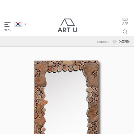
MIRROR
아트거울