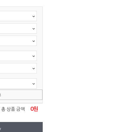
료
0
원
총 상품 금액
W