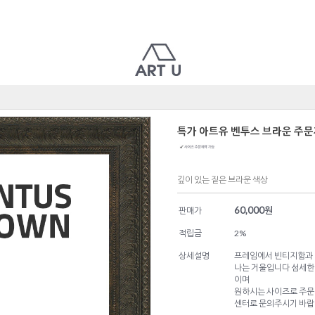
특가 아트유 벤투스 브라운 주
깊이 있는 짙은 브라운 색상
60,000
원
판매가
적립금
2%
상세설명
프레임에서 빈티지함과 
나는 거울입니다 섬세한
이며
원하시는 사이즈로 주문
센터로 문의주시기 바