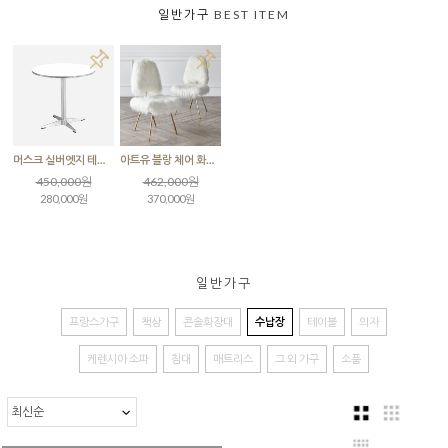
일반가구
BEST ITEM
머스크 실버엣지 테이블 실버다리
아트유 블랑 체어 화이트
450,000원
462,000원
280,000원
370,000원
일반가구
프랑스가구
책상
콘솔화장대
수납장
테이블
의자
케렌시아 소파
침대
매트리스
그 외 가구
소품