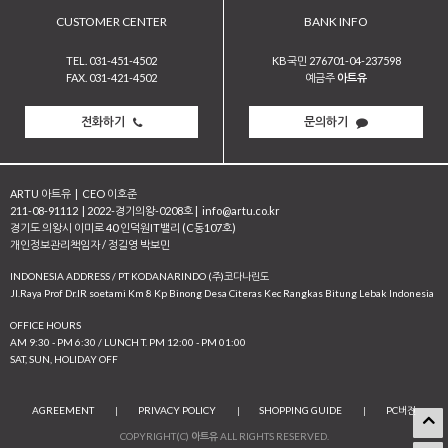
CUSTOMER CENTER
BANK INFO
TEL. 031-451-4502
KB국민 276701-04-237598
FAX. 031-421-4502
예금주
아트유
전화하기
문의하기
ARTU 아트유
|
CEO 이호준
211-08-91112
|
2022-경기의왕-0208호
|
info@artu.co.kr
경기도 의왕시 이미로 40 인덕원IT밸리 (C동107호)
개인정보관리책임자 / 정길영 박보민
INDONESIA ADDRESS / PT KODANARINDO (주)코다나린도
JI.Raya Prof Dr.IR soetami Km 8 Kp Binong Desa Citeras Kec Rangkas Bitung Lebak Indonesia
OFFICE HOURS
AM 9:30 - PM 6:30 / LUNCH T. PM 12:00 - PM 01:00
SAT, SUN, HOLIDAY OFF
AGREEMENT
|
PRIVACY POLICY
|
SHOPPING GUIDE
|
PC버전
COPYRIGHT(C)
아트유
ALL RIGHTS RESERVED.