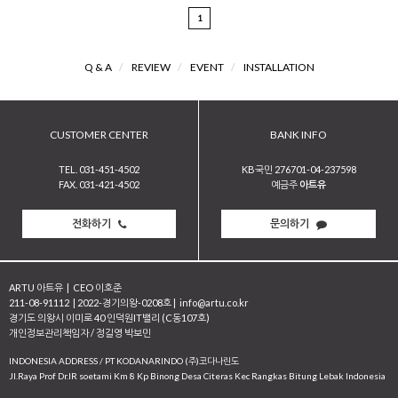
1
Q & A
/
REVIEW
/
EVENT
/
INSTALLATION
CUSTOMER CENTER
BANK INFO
TEL. 031-451-4502
KB국민 276701-04-237598
FAX. 031-421-4502
예금주
아트유
전화하기
문의하기
ARTU 아트유
|
CEO 이호준
211-08-91112
|
2022-경기의왕-0208호
|
info@artu.co.kr
경기도 의왕시 이미로 40 인덕원IT밸리 (C동107호)
개인정보관리책임자 / 정길영 박보민
INDONESIA ADDRESS / PT KODANARINDO (주)코다나린도
JI.Raya Prof Dr.IR soetami Km 8 Kp Binong Desa Citeras Kec Rangkas Bitung Lebak Indonesia