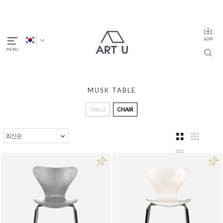
MUSK TABLE
TABLE
CHAIR