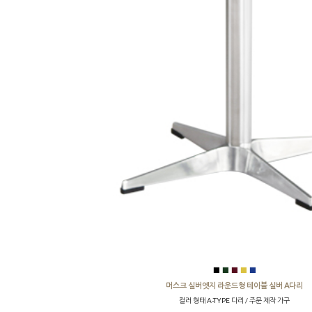
■
■
■
■
■
머스크 실버엣지 라운드형 테이블 실버 A다리
컬러 형태 A-TYPE 다리 / 주문 제작 가구