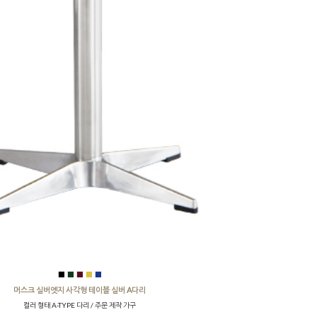
■
■
■
■
■
머스크 실버엣지 사각형 테이블 실버 A다리
컬러 형태 A-TYPE 다리 / 주문 제작 가구