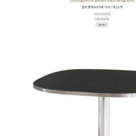
[전시상품]머스크 실버엣지 라운드 테이블 A다리
컬러 형태 A-TYPE 다리 / 재고1개
450,000원
180,000원