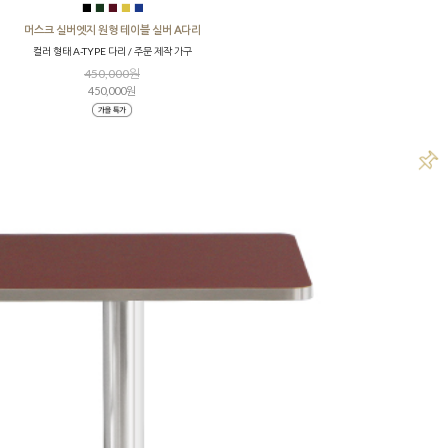
■
■
■
■
■
머스크 실버엣지 원형 테이블 실버 A다리
컬러 형태 A-TYPE 다리 / 주문 제작 가구
450,000원
450,000원