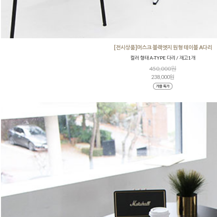
[전시상품]머스크 블랙엣지 원형 테이블 A다리
컬러 형태 A-TYPE 다리 / 재고1개
450,000원
238,000원