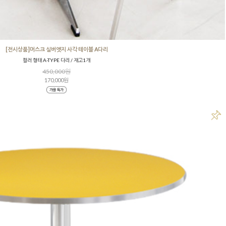
[전시상품]머스크 실버엣지 사각 테이블 A다리
컬러 형태 A-TYPE 다리 / 재고1개
450,000원
170,000원