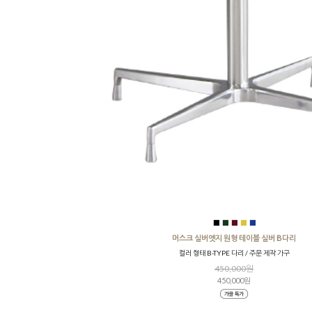
■
■
■
■
■
머스크 실버엣지 원형 테이블 실버 B다리
컬러 형태 B-TYPE 다리 / 주문 제작 가구
450,000원
450,000원