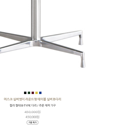
■
■
■
■
■
머스크 실버엣지 라운드형 테이블 실버 B다리
컬러 형태 B-TYPE 다리 / 주문 제작 가구
450,000원
450,000원