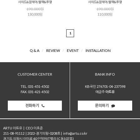
사이드&암체어/블랙&투명
사이드&암체어/블랙&투명
190,000원
190,000원
130,000원
110,000원
1
Q & A
/
REVIEW
/
EVENT
/
INSTALLATION
CUSTOMER CENTER
BANK INFO
TEL. 031-451-4502
KB국민 276701-04-237598
FAX. 031-421-4502
예금주
아트유
전화하기
문의하기
ARTU 아트유
|
CEO 이호준
211-08-91112
|
2022-경기의왕-0208호
|
info@artu.co.kr
경기도 의왕시 이미로 40 인덕원IT밸리 (C동107호)