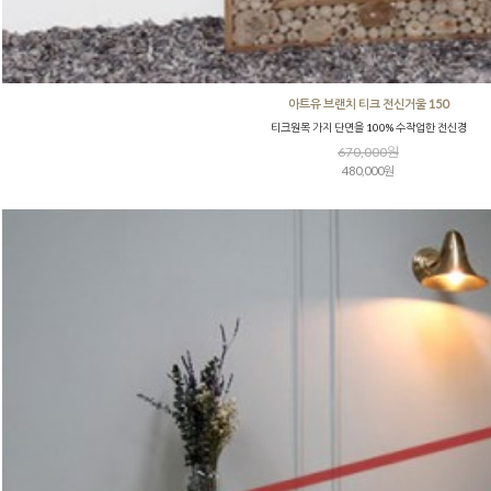
아트유 브랜치 티크 전신거울 150
티크원목 가지 단면을 100% 수작업한 전신경
670,000원
480,000원