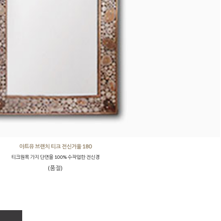
아트유 브랜치 티크 전신거울 180
티크원목 가지 단면을 100% 수작업한 전신경
(품절)