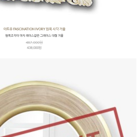
아트유 FASCINATION IVORY 원목 사각 거울
원목조각이 마치 레이스같은 그레이스 대형 거울
487,000원
438,000원