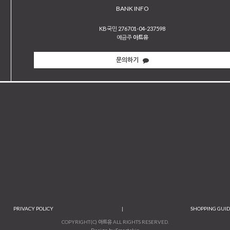
BANK INFO
KB국민 276701-04-237598
예금주
아트유
문의하기
PRIVACY POLICY
|
SHOPPING GUI
COPYRIGHT(C)
아트유
ALL RIGHTS RESERVED.