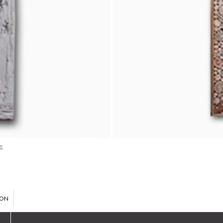
트
ION