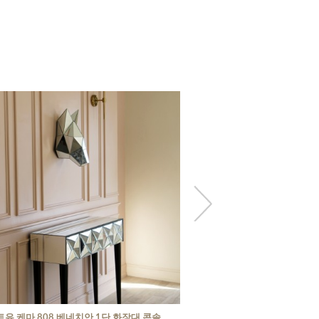
트유 케마 808 베네치안 1단 화장대 콘솔
아트유 구슬 엔틱골드 