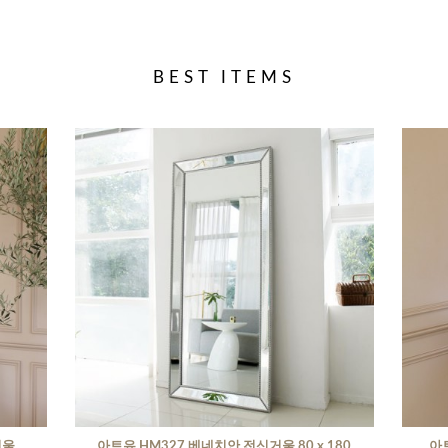
BEST ITEMS
거울
아트유 HM327 베네치안 전신거울 80 x 180
아