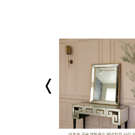
 베네치안 1단 화장대 콘솔
아트유 구슬 엔틱골드 베네치안 사각 