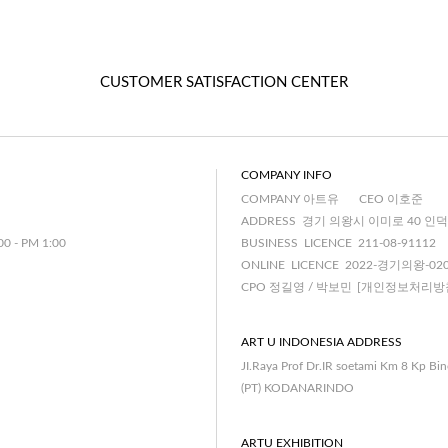
CUSTOMER SATISFACTION CENTER
COMPANY INFO
COMPANY 아트유
CEO 이호준
ADDRESS 경기 의왕시 이미로 40 인덕
00 - PM 1:00
BUSINESS LICENCE 211-08-91112
ONLINE LICENCE 2022-경기의왕-02
CPO 정길영 / 박보민
[개인정보처리방
ART U INDONESIA ADDRESS
JI.Raya Prof Dr.IR soetami Km 8 Kp Bi
(PT) KODANARINDO
ARTU EXHIBITION