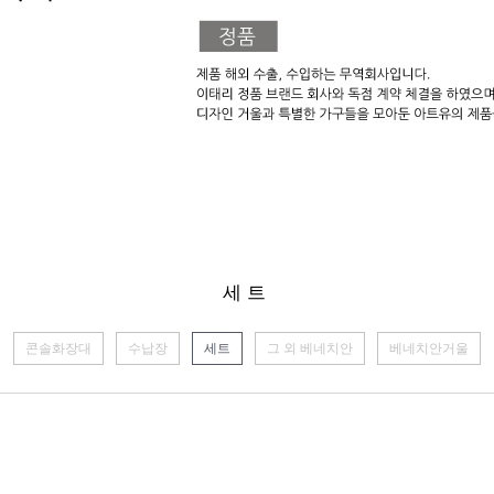
세트
콘솔화장대
수납장
세트
그 외 베네치안
베네치안거울