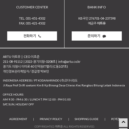
CUSTOMER CENTER
BANK INFO
TEL. 031-451-4502
KB국민 276701-04-237598
FAX. 031-421-4502
예금주
아트유
전화하기
문의하기
ARTU 아트유
|
CEO 이호준
211-08-91112
|
2022-경기의왕-0208호
|
info@artu.co.kr
경기도 의왕시 이미로 40 인덕원IT밸리 (C동107호)
개인정보관리책임자 / 정길영 박보민
INDONESIA ADDRESS / PT KODANARINDO (주)코다나린도
JI.Raya Prof Dr.IR soetami Km 8 Kp Binong Desa Citeras Kec Rangkas Bitung Lebak Indonesia
OFFICE HOURS
AM 9:30 - PM 6:30 / LUNCH T. PM 12:00 - PM 01:00
SAT, SUN, HOLIDAY OFF
AGREEMENT
|
PRIVACY POLICY
|
SHOPPING GUIDE
|
PC버전
COPYRIGHT(C)
아트유
ALL RIGHTS RESERVED.