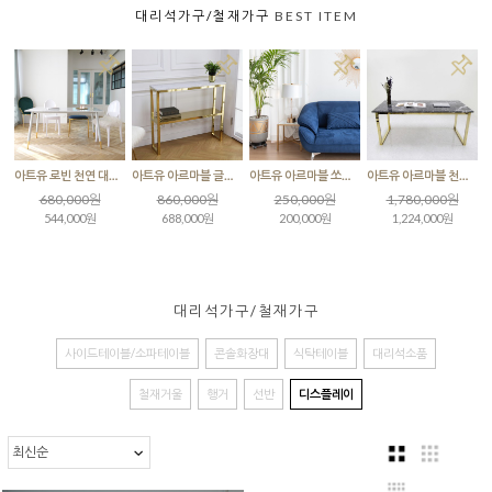
대리석가구/철재가구
BEST ITEM
아트유 로빈 천연 대리석 직사각 식탁 테이블
아트유 아르마블 글램 대리석 2단 콘솔 테이블
아트유 아르마블 쏘니아 대리석 사이드테이블
아트유 아르마블 천연 대리석 골드 직사각 식탁 테이블 / 그라지오까르니꼬
680,000원
860,000원
250,000원
1,780,000원
544,000원
688,000원
200,000원
1,224,000원
대리석가구/철재가구
사이드테이블/소파테이블
콘솔화장대
식탁테이블
대리석소품
철재거울
행거
선반
디스플레이