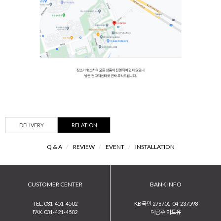
DELIVERY
RELATION
Q & A
/
REVIEW
/
EVENT
/
INSTALLATION
CUSTOMER CENTER
BANK INFO
TEL. 031-451-4502
KB국민 276701-04-237598
FAX. 031-421-4502
예금주
아트유