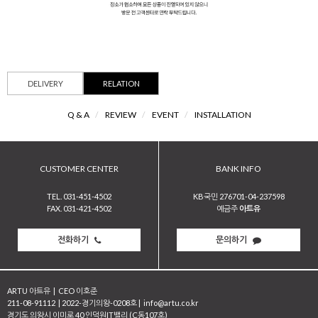
DELIVERY
RELATION
Q & A
/
REVIEW
/
EVENT
/
INSTALLATION
CUSTOMER CENTER
BANK INFO
TEL. 031-451-4502
KB국민 276701-04-237598
FAX. 031-421-4502
예금주
아트유
전화하기
문의하기
ARTU 아트유
|
CEO 이호준
211-08-91112
|
2022-경기의왕-0208호
|
info@artu.co.kr
경기도 의왕시 이미로 40 인덕원IT밸리 (C동107호)