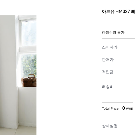
아트유 HM327 베
한정수량 특가
소비자가
판매가
적립금
배송비
0
Total Price
won
상세설명