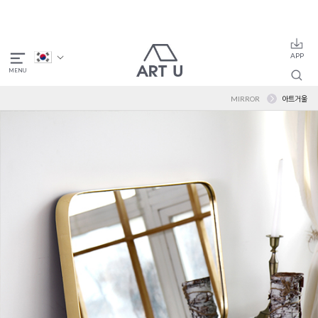
MIRROR
아트거울