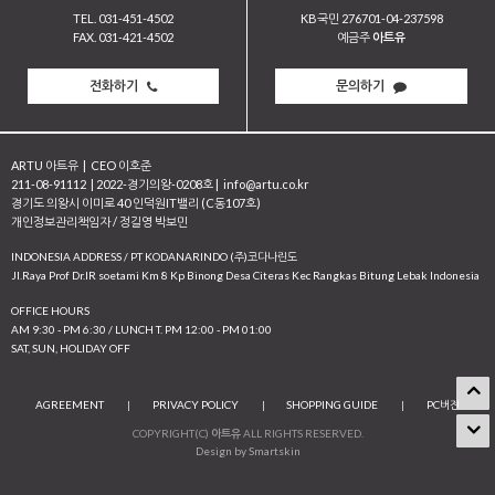
TEL. 031-451-4502
KB국민 276701-04-237598
FAX. 031-421-4502
예금주
아트유
전화하기
문의하기
ARTU 아트유
|
CEO 이호준
211-08-91112
|
2022-경기의왕-0208호
|
info@artu.co.kr
경기도 의왕시 이미로 40 인덕원IT밸리 (C동107호)
개인정보관리책임자 / 정길영 박보민
INDONESIA ADDRESS / PT KODANARINDO (주)코다나린도
JI.Raya Prof Dr.IR soetami Km 8 Kp Binong Desa Citeras Kec Rangkas Bitung Lebak Indonesia
OFFICE HOURS
AM 9:30 - PM 6:30 / LUNCH T. PM 12:00 - PM 01:00
SAT, SUN, HOLIDAY OFF
AGREEMENT
|
PRIVACY POLICY
|
SHOPPING GUIDE
|
PC버전
COPYRIGHT(C)
아트유
ALL RIGHTS RESERVED.