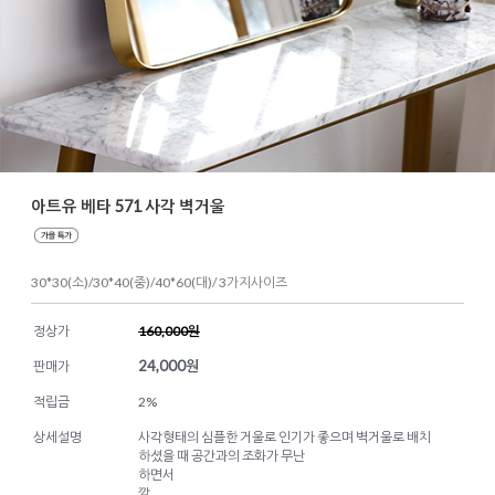
아트유 베타 571 사각 벽거울
30*30(소)/30*40(중)/40*60(대)/ 3가지사이즈
정상가
160,000원
24,000
원
판매가
적립금
2%
상세설명
사각형태의 심플한 거울로 인기가 좋으며 벽거울로 배치
하셨을 때 공간과의 조화가 무난
하면서
깔