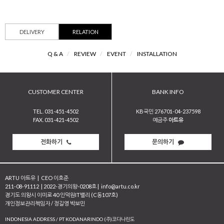
DELIVERY
RELATION
Q & A
/
REVIEW
/
EVENT
/
INSTALLATION
CUSTOMER CENTER
BANK INFO
TEL. 031-451-4502
KB국민 276701-04-237598
FAX. 031-421-4502
예금주
아트유
전화하기
문의하기
ARTU 아트유
|
CEO 이호준
211-08-91112
|
2022-경기의왕-0208호
|
info@artu.co.kr
경기도 의왕시 이미로 40 인덕원IT밸리 (C동107호)
개인정보관리책임자 / 정길영 박보민
INDONESIA ADDRESS / PT KODANARINDO (주)코다나린도