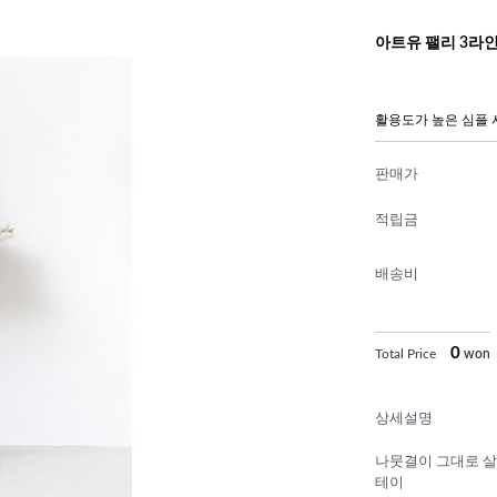
아트유 팰리 3라인
활용도가 높은 심플 
판매가
적립금
배송비
0
Total Price
won
상세설명
나뭇결이 그대로 살
테이