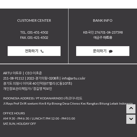
CUSTOMER CENTER
BANK INFO
TEL. 031-451-4502
KB국민 276701-04-237598
FAX. 031-421-4502
예금주
아트유
전화하기
문의하기
ARTU 아트유
|
CEO 이호준
211-08-91112
|
2022-경기의왕-0208호
|
info@artu.co.kr
경기도 의왕시 이미로 40 인덕원IT밸리 (C동107호)
개인정보관리책임자 / 정길영 박보민
INDONESIA ADDRESS / PT KODANARINDO (주)코다나린도
JI.Raya Prof Dr.IR soetami Km 8 Kp Binong Desa Citeras Kec Rangkas Bitung Lebak Indonesia
OFFICE HOURS
AM 9:30 - PM 6:30 / LUNCH T. PM 12:00 - PM 01:00
SAT, SUN, HOLIDAY OFF