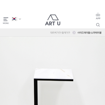
대리석가구/철재가구
사이드테이블/소파테이블