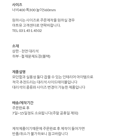
사이즈
너비400 폭300 높이560mm
원하시는 사이즈로 주문제작을 원하실 경우
아트유 고객센터로 연락바랍니다.
TEL 031.451.4502
소재
상판 - 천연 대리석
하부 - 철재분체도장(블랙)
제품설명
모던함과 실용성 둘다 잡을 수 있는 인테리어 아이템으로
적극 추천드리는 대리석 사이드테이블입니다
대리석의 종류와 사이즈 변경이 가능한 제품입니다
배송/제작기간
주문완료 후
7일~15일정도 소요됩니다(주말 공휴일 제외)
제작제품이기때문에 주문완료 후 제작이 들어가면
반품/취소가 불가하오니 참고바랍니다