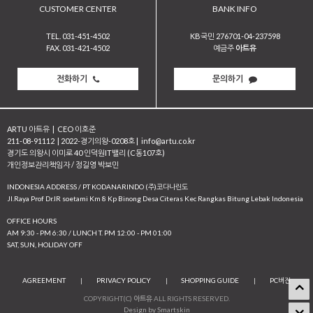
CUSTOMER CENTER
BANK INFO
TEL. 031-451-4502
KB국민 276701-04-237598
FAX. 031-421-4502
예금주
아트유
전화하기
문의하기
ARTU 아트유
|
CEO 이호준
211-08-91112
|
2022-경기의왕-0208호
|
info@artu.co.kr
경기도 의왕시 이미로 40 인덕원IT밸리 (C동107호)
개인정보관리책임자 / 정길영 박보민
INDONESIA ADDRESS / PT KODANARINDO (주)코다나린도
JI.Raya Prof Dr.IR soetami Km 8 Kp Binong Desa Citeras Kec Rangkas Bitung Lebak Indonesia
OFFICE HOURS
AM 9:30 - PM 6:30 / LUNCH T. PM 12:00 - PM 01:00
SAT, SUN, HOLIDAY OFF
AGREEMENT
|
PRIVACY POLICY
|
SHOPPING GUIDE
|
PC버전
COPYRIGHT(C)
아트유
ALL RIGHTS RESERVED.