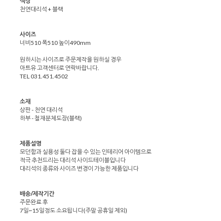
색상
천연대리석 + 블랙
사이즈
너비510 폭510 높이490mm
원하시는 사이즈로 주문제작을 원하실 경우
아트유 고객센터로 연락바랍니다.
TEL 031.451.4502
소재
상판 - 천연 대리석
하부 - 철재분체도장(블랙)
제품설명
모던함과 실용성 둘다 잡을 수 있는 인테리어 아이템으로
적극 추천드리는 대리석 사이드테이블입니다
대리석의 종류와 사이즈 변경이 가능한 제품입니다
배송/제작기간
주문완료 후
7일~15일정도 소요됩니다(주말 공휴일 제외)