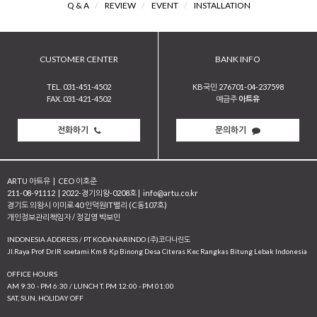
Q & A
/
REVIEW
/
EVENT
/
INSTALLATION
CUSTOMER CENTER
BANK INFO
TEL. 031-451-4502
KB국민 276701-04-237598
FAX. 031-421-4502
예금주
아트유
전화하기
문의하기
ARTU 아트유
|
CEO 이호준
211-08-91112
|
2022-경기의왕-0208호
|
info@artu.co.kr
경기도 의왕시 이미로 40 인덕원IT밸리 (C동107호)
개인정보관리책임자 / 정길영 박보민
INDONESIA ADDRESS / PT KODANARINDO (주)코다나린도
JI.Raya Prof Dr.IR soetami Km 8 Kp Binong Desa Citeras Kec Rangkas Bitung Lebak Indonesia
OFFICE HOURS
AM 9:30 - PM 6:30 / LUNCH T. PM 12:00 - PM 01:00
SAT, SUN, HOLIDAY OFF