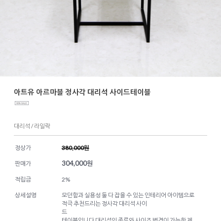
아트유 아르마블 정사각 대리석 사이드테이블
대리석 / 라일락
정상가
380,000원
304,000
원
판매가
적립금
2%
상세설명
모던함과 실용성 둘 다 잡을 수 있는 인테리어 아이템으로
적극 추천드리는 정사각 대리석 사이
드
테이블입니다 대리석의 종류와 사이즈 변경이 가능한 제