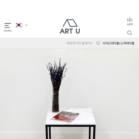
대리석가구/철재가구
사이드테이블/소파테이블